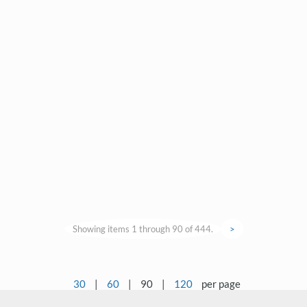
Showing items 1 through 90 of 444.
>
30
|
60
|
90
|
120
per page