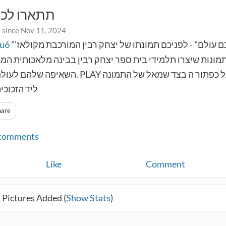
תתארו לכם
 since Nov 11, 2024
ru6
"תתארו לכם עולם" - לפניכם תמונתו של יצחק רבין המורכבת מקולאז'
מונות שיצרו תלמידי בית ספר יצחק רבין בבינה מלאכותית ה
השאי. PLAY לחצו על כפתור ה בצד שמאל של התמונה
ליד הזכוכ
hare
comments
Like
Comment
 Pictures Added (
Show Stats
)