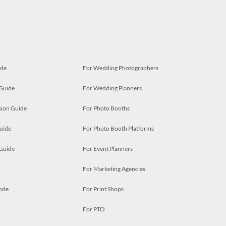
ide
For Wedding Photographers
 Guide
For Wedding Planners
ion Guide
For Photo Booths
uide
For Photo Booth Platforms
 Guide
For Event Planners
For Marketing Agencies
ode
For Print Shops
For PTO