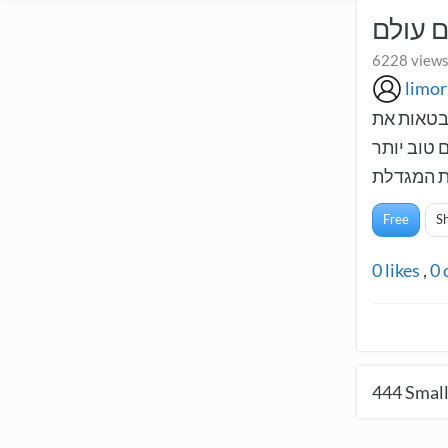
 עולם
6228 views
limo
מבטאות את
פה שלהם לעולם טוב יותר
ית המגדלת
Free
S
0
likes
,
0
444
Small