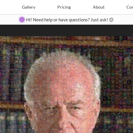
Search
Search
e
Create
Gallery
Gallery
Pricing
Pricing
About
About
Contact
Con
Hi! Need help or have questions? Just ask! 😊
Close
◀
▶