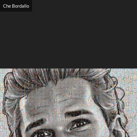
Che Bordallo
Search
Search
Close
◀
▶