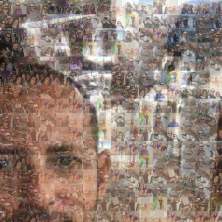
Search
Search
Close
◀
▶