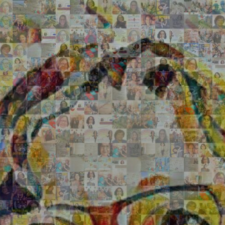
Search
Search
Close
◀
▶